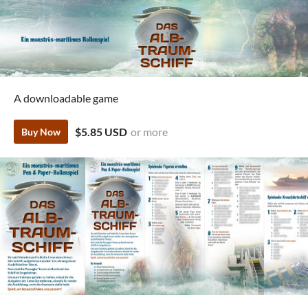
A downloadable game
$5.85 USD
or more
Buy Now